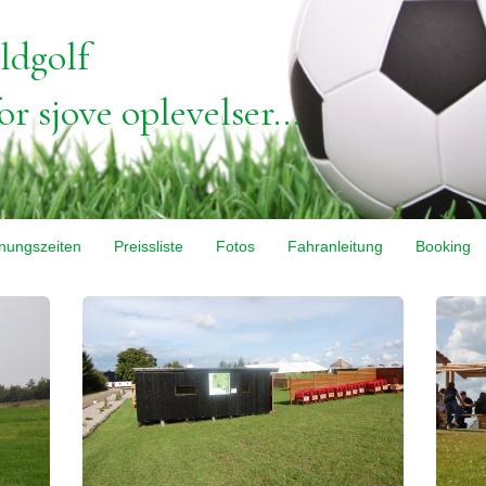
ldgolf
r sjove oplevelser...
nungszeiten
Preissliste
Fotos
Fahranleitung
Booking