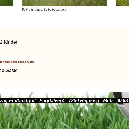
Ball/ Info- haus. Selbstbedienung
2 Kinder
ngen Sie passendes Geld.
nde Gäste
vig Fodboldgolf - Fugdalvej 4 - 7250 Hejnsvig - Mob.:
60 68